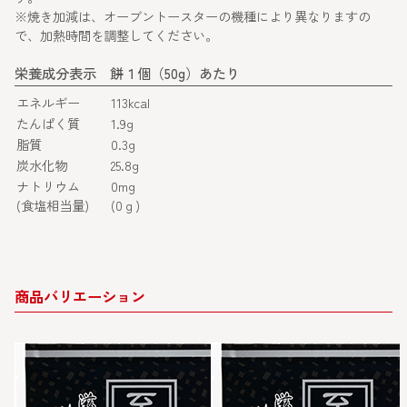
※焼き加減は、オーブントースターの機種により異なりますの
で、加熱時間を調整してください。
栄養成分表示 餅１個（50g）あたり
エネルギー
113kcal
たんぱく質
1.9g
脂質
0.3g
炭水化物
25.8g
ナトリウム
0mg
(食塩相当量)
(0ｇ)
商品バリエーション