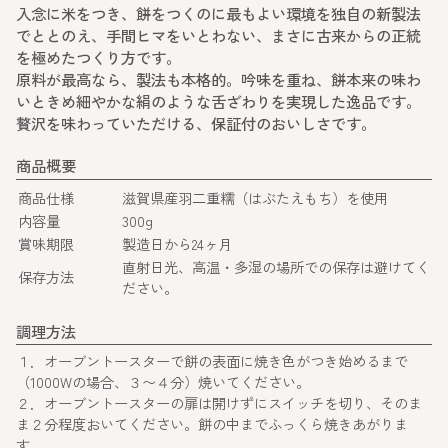
入念に米をつき、餅をつくのに最もよい環境を独自の新製法
でととのえ、手間ヒマをいとわない、まさに古来からの正統
を極めたつくり方です。
原料が最高なら、製法も本格的。吟味を重ね、餅本来の味わ
いときめ細やかな絹のような舌ざわりを実現した逸品です。
贅沢を味わっていただける、保証付のおいしさです。
商品概要
商品仕様
滋賀県産羽二重糯（はぶたえもち）を使用
内容量
300g
賞味期限
製造日から24ヶ月
直射日光、高温・多湿の場所での保存は避けてく
保存方法
ださい。
調理方法
１．オーブントースターで餅の表面に焼き色がつき始めるまで
（1000Wの場合、３〜４分）焼いてください。
２．オーブントースターの扉は開けずにスイッチを切り、そのま
ま２分程度おいてください。餅の中までふっくら焼きあがりま
す。