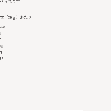
べられます。
本（29ｇ）あたり
Kcal
g
g
5g
g
ｇ)