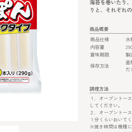
海苔を巻いたり、
りと、それぞれの
商品概要
商品仕様
水
内容量
29
賞味期限
製
直
保存方法
だ
調理方法
１．オーブントース
してください。
２．オーブントース
１分くらいおいてく
※焼き時間は機種に