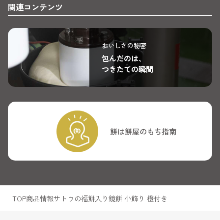
関連コンテンツ
おいしさの秘密
包んだのは、
つきたての瞬間
餅は餅屋のもち指南
TOP
商品情報
サトウの福餅入り鏡餅 小飾り 橙付き