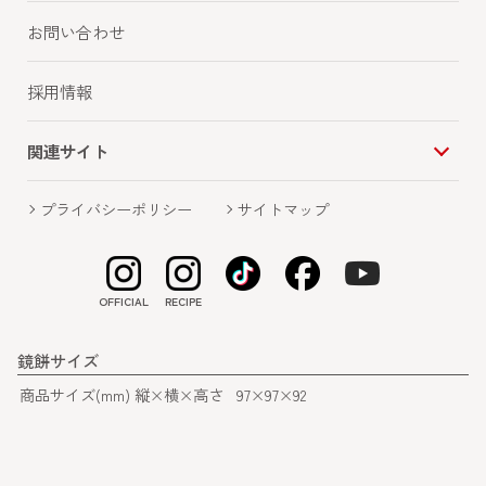
お問い合わせ
サトウの鏡餅
採用情報
サトウの福餅入り鏡餅 小飾り 橙付き
関連サイト
橙飾りがついたそのまま飾れるタイプ。らくポイ容器採用。
商品概要
プライバシーポリシー
サイトマップ
商品仕様
水稲もち米（国内産100％）
内容量
66g(まる餅33g 2個入り)
賞味期限
翌年12月
OFFICIAL
RECIPE
保存方法
直射日光・高温・多湿を避けて常温で保存
鏡餅サイズ
商品サイズ(mm) 縦×横×高さ
97×97×92