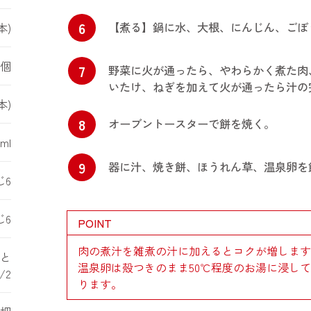
6
【煮る】鍋に水、大根、にんじん、ごぼ
本)
3個
7
野菜に火が通ったら、やわらかく煮た肉
いたけ、ねぎを加えて火が通ったら汁の
本)
8
オーブントースターで餅を焼く。
ml
9
器に汁、焼き餅、ほうれん草、温泉卵を
じ6
じ6
POINT
肉の煮汁を雑煮の汁に加えるとコクが増します
1と
温泉卵は殻つきのまま50℃程度のお湯に浸し
1/2
ります。