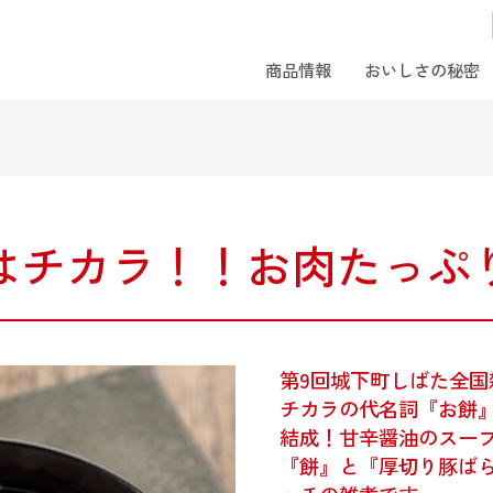
商品情報
おいしさの秘密
はチカラ！！お肉たっぷ
第9回城下町しばた全国
チカラの代名詞『お餅
結成！甘辛醤油のスー
『餅』と『厚切り豚ば