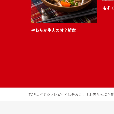
もず
やわらか牛肉の甘辛雑煮
TOP
おすすめレシピ
もちはチカラ！！お肉たっぷり雑