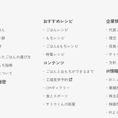
おすすめレシピ
企業
はん
ごはんレシピ
代表
り餅
もちレシピ
理念
餅
ごはん&もちレシピ
役員
特集レシピ
サト
ったごはんの選び方
コンテンツ
方針
もち指南
IR情
ごはんとおもちができるまで
について
工場見学予約
IRニ
秘密
CMギャラリー
業績
食とスポーツ
株主
サトウくんの部屋
株価
IR