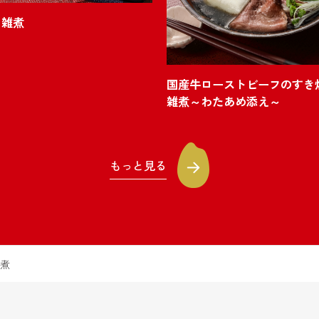
く雑煮
国産牛ローストビーフのすき
雑煮～わたあめ添え～
もっと見る
煮