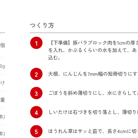
つくり方
1
【下準備】豚バラブロック肉を1cmの
4個
を入れ、かぶるくらいの水を加えて、あ
込む。
0g
2
大根、にんじんを7mm幅の短冊切りにす
かけ
3
ごぼうを斜め薄切りにし、水にさらして
量
4
しいたけは石づきを切り落とし、薄切り
0本)
5
ほうれん草はサッと茹で、長さ4cmに切
本)