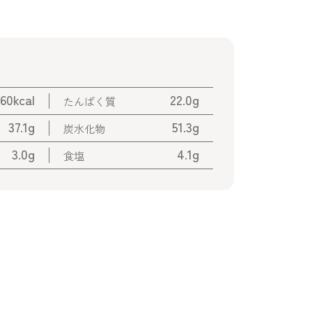
60kcal
22.0g
たんぱく質
37.1g
51.3g
炭水化物
3.0g
4.1g
食塩