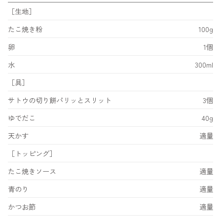
［生地］
たこ焼き粉
100g
卵
1個
水
300ml
［具］
サトウの切り餅パリッとスリット
3個
ゆでだこ
40g
天かす
適量
［トッピング］
たこ焼きソース
適量
青のり
適量
かつお節
適量