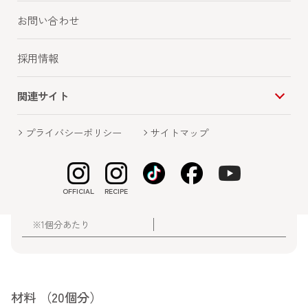
お問い合わせ
採用情報
関連サイト
栄養価 （1人分）
プライバシーポリシー
サイトマップ
48kcal
1.8g
エネルギー
たんぱく質
0.9g
8.2g
脂質
炭水化物
OFFICIAL
RECIPE
0.5g
0.2g
食物繊維
食塩
※1個分あたり
材料 （20個分）