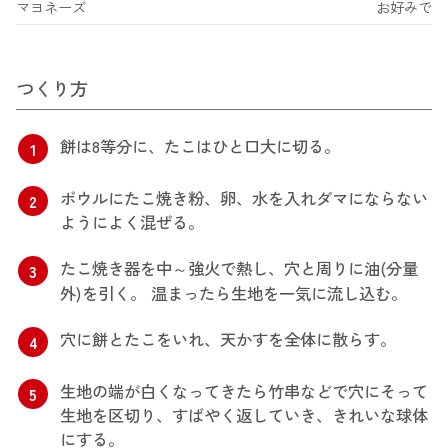
マヨネーズ
お好みで
つくり方
餅は8等分に、たこはひと口大に切る。
1
ボウルにたこ焼き粉、卵、水を入れダマにならない
2
ようによく混ぜる。
たこ焼き器を中～強火で熱し、穴と周りに油(分量
3
外)を引く。 温まったら生地を一気に流し込む。
穴に餅とたこをいれ、天かすを全体に散らす。
4
生地の端が白くなってきたら竹串などで穴にそって
5
生地を区切り、すばやく返していき、きれいな球体
にする。