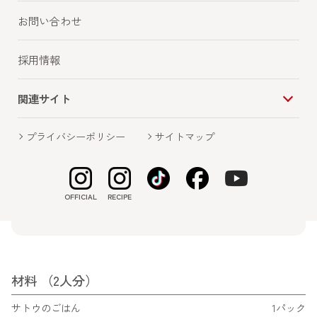
お問い合わせ
採用情報
関連サイト
栄養価 （1人分）
プライバシーポリシー
サイトマップ
595kcal
17.7g
エネルギー
たんぱく質
18.3g
88.1g
脂質
炭水化物
OFFICIAL
RECIPE
3.1g
1.3g
食物繊維
食塩
材料 （2人分）
サトウのごはん
1パック