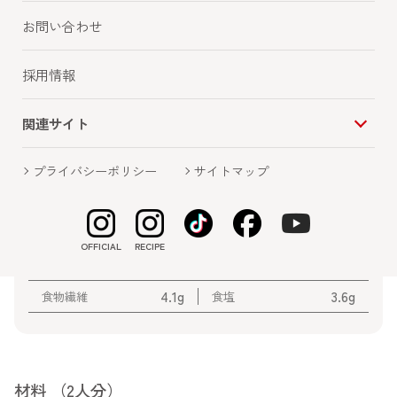
お問い合わせ
採用情報
ピリ辛 濃厚な味が食欲を増進させます。
関連サイト
プライバシーポリシー
サイトマップ
栄養価 （1人分）
530kcal
13.5g
エネルギー
たんぱく質
OFFICIAL
RECIPE
11.8g
93.7g
脂質
炭水化物
4.1g
3.6g
食物繊維
食塩
材料 （2人分）