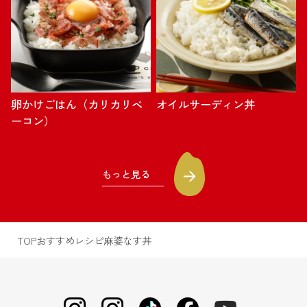
卵かけごはん（カリカリベ
オイルサーディン丼
ーコン）
もっと見る
TOP
おすすめレシピ
麻婆なす丼