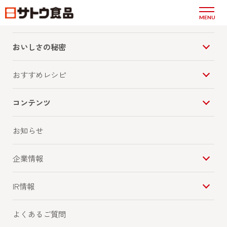
商品情報
MENU
おいしさの秘密
2014.11.10
イベント
～園児が新年を前に祝いの餅つき～『サトウ
おすすめレシピ
の鏡餅 出発式』開催
コンテンツ
「〜園児が新年を前に祝いの餅つき〜『サトウの
お知らせ
鏡餅 出発式』開催」を掲載しました。
企業情報
PDFファイル：403KB
IR情報
よくあるご質問