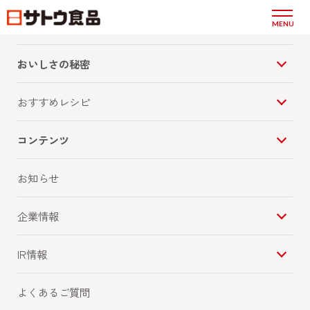
商品情報
MENU
おいしさの秘密
2025.12.26
商品関連
サトウ食品イチオシ！管理栄養士が考えた
おすすめレシピ
2026年おすすめ もちレシピ６選 ～おもちを
食べて楽しいお正月を過ごそう～
コンテンツ
お知らせ
『サトウ食品イチオシ！管理栄養士が考えた 2026
年おすすめ もちレシピ６選 ～おもちを食べて楽し
企業情報
いお正月を過ごそう～』を掲載しました。
IR情報
PDFダウンロード
よくあるご質問