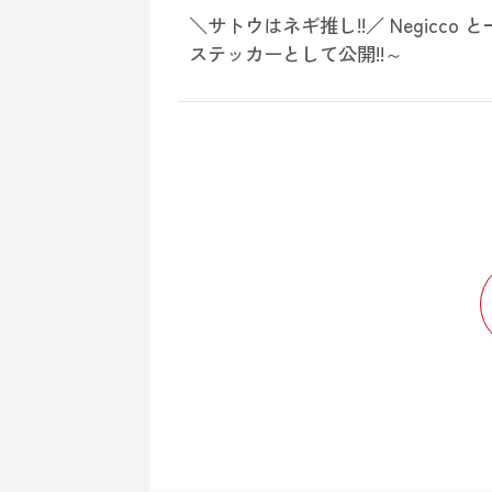
＼サトウはネギ推し!!／ Negicc
ステッカーとして公開!!～