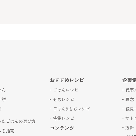
おすすめレシピ
企業
はん
ごはんレシピ
代表
り餅
もちレシピ
理念
餅
ごはん&もちレシピ
役員
特集レシピ
サト
ったごはんの選び方
コンテンツ
方針
もち指南