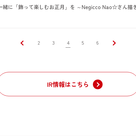
o と一緒に「飾って楽しむお正月」を ～Negicco Nao☆
2
3
4
5
6
IR情報はこちら